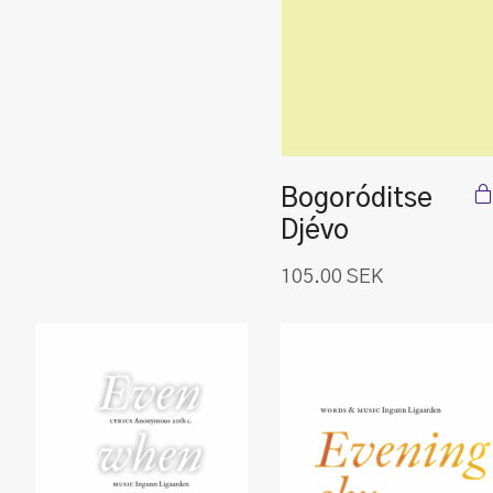
Bogoróditse
Djévo
105.00
SEK