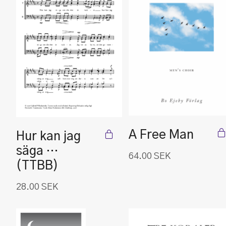
A Free Man
Hur kan jag
säga …
64.00
SEK
(TTBB)
28.00
SEK