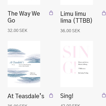
The Way We
Limu limu
Go
lima (TTBB)
32.00
SEK
36.00
SEK
Sing!
At Teasdale’s