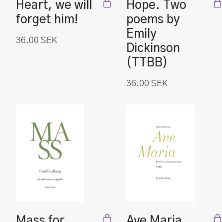
Heart, we will
Hope. Two
forget him!
poems by
Emily
36.00
SEK
Dickinson
(TTBB)
36.00
SEK
Mass for
Ave Maria