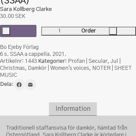
(SSAA)
Sara Kollberg Clarke
30.00
SEK
-
Order
+
Staffansvisa
från
Bo Ejeby Förlag
Östergötland
6 s. SSAA a cappella. 2021.
(SSAA)
Artikelnr:
1443
Kategorier:
Profan | Secular
,
Jul |
mängd
Christmas
,
Damkör | Women's voices
,
NOTER | SHEET
MUSIC
Dela:
Information
Traditionell staffansvisa för damkör, hämtad från
Östergötland. Sara Kollberg Clarke är körledare i