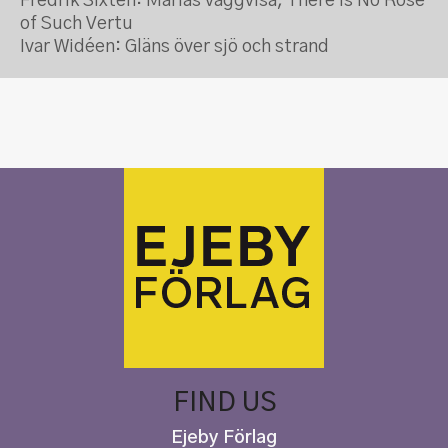
Fredrik Sixten: Marias vaggvisa, There Is No Rose
of Such Vertu
Ivar Widéen: Gläns över sjö och strand
FIND US
Ejeby Förlag