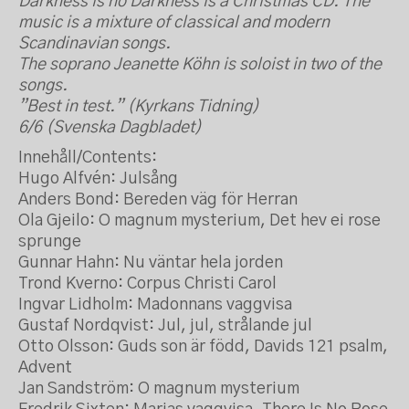
Darkness is no Darkness is a Christmas CD. The
music is a mixture of classical and modern
Scandinavian songs.
The soprano Jeanette Köhn is soloist in two of the
songs.
”Best in test.” (Kyrkans Tidning)
6/6 (Svenska Dagbladet)
Innehåll/Contents:
Hugo Alfvén: Julsång
Anders Bond: Bereden väg för Herran
Ola Gjeilo: O magnum mysterium, Det hev ei rose
sprunge
Gunnar Hahn: Nu väntar hela jorden
Trond Kverno: Corpus Christi Carol
Ingvar Lidholm: Madonnans vaggvisa
Gustaf Nordqvist: Jul, jul, strålande jul
Otto Olsson: Guds son är född, Davids 121 psalm,
Advent
Jan Sandström: O magnum mysterium