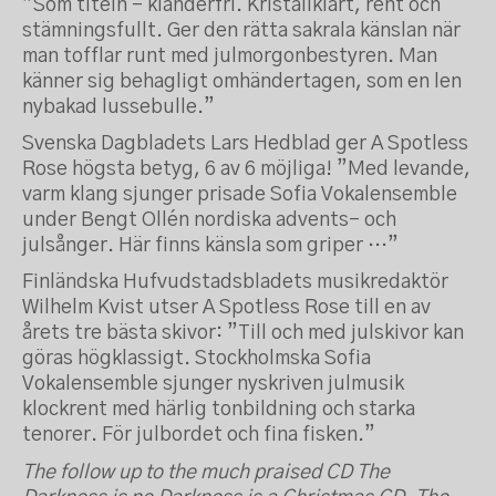
”Som titeln – klanderfri. Kristallklart, rent och
stämningsfullt. Ger den rätta sakrala känslan när
man tofflar runt med julmorgonbestyren. Man
känner sig behagligt omhändertagen, som en len
nybakad lussebulle.”
Svenska Dagbladets Lars Hedblad ger A Spotless
Rose högsta betyg, 6 av 6 möjliga! ”Med levande,
varm klang sjunger prisade Sofia Vokalensemble
under Bengt Ollén nordiska advents- och
julsånger. Här finns känsla som griper …”
Finländska Hufvudstadsbladets musikredaktör
Wilhelm Kvist utser A Spotless Rose till en av
årets tre bästa skivor: ”Till och med julskivor kan
göras högklassigt. Stockholmska Sofia
Vokalensemble sjunger nyskriven julmusik
klockrent med härlig tonbildning och starka
tenorer. För julbordet och fina fisken.”
The follow up to the much praised CD The