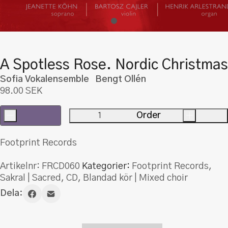
A Spotless Rose. Nordic Christmas
Sofia Vokalensemble Bengt Ollén
98.00
SEK
-
Order
+
A
Spotless
Footprint Records
Rose.
Nordic
Artikelnr:
FRCD060
Kategorier:
Footprint Records
,
Christmas
Sakral | Sacred
,
CD
,
Blandad kör | Mixed choir
mängd
Dela: