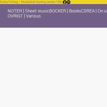
Ejeby Förlag – Musikalisk läsning sedan 1991
NOTER | Sheet music
BÖCKER | Books
CD
REA | On s
ÖVRIGT | Various