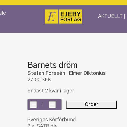
ale
AKTUELLT |
Barnets dröm
Stefan Forssén Elmer Diktonius
27.00
SEK
Endast 2 kvar i lager
-
+
Order
Barnets
dröm
Sveriges Körförbund
mängd
7 s. SATB div.