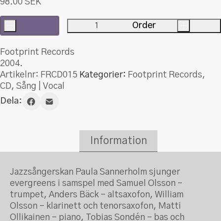
98.00
SEK
-
Order
+
Yesterdays
mängd
Footprint Records
2004.
Artikelnr:
FRCD015
Kategorier:
Footprint Records
,
CD
,
Sång | Vocal
Dela:
Information
Jazzsångerskan Paula Sannerholm sjunger
evergreens i samspel med Samuel Olsson –
trumpet, Anders Bäck – altsaxofon, William
Olsson – klarinett och tenorsaxofon, Matti
Ollikainen – piano, Tobias Sondén – bas och