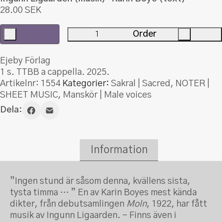
28.00
SEK
-
Order
+
Aftonbön
(TTBB)
Ejeby Förlag
mängd
1 s. TTBB a cappella. 2025.
Artikelnr:
1554
Kategorier:
Sakral | Sacred
,
NOTER |
SHEET MUSIC
,
Manskör | Male voices
Dela:
Information
”Ingen stund är såsom denna, kvällens sista,
tysta timma … ” En av Karin Boyes mest kända
dikter, från debutsamlingen
Moln
, 1922, har fått
musik av Ingunn Ligaarden. – Finns även i