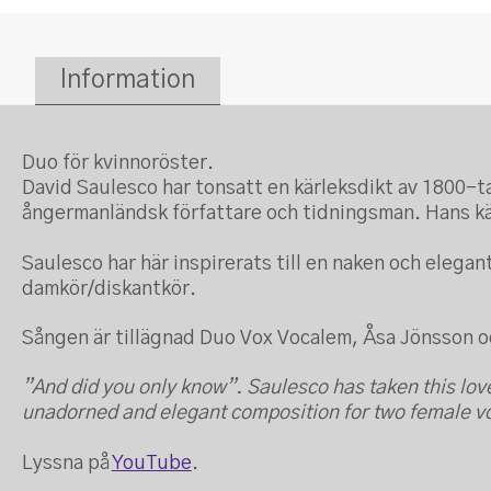
Information
Duo för kvinnoröster.
David Saulesco har tonsatt en kärleksdikt av 1800-t
ångermanländsk författare och tidningsman. Hans kärl
Saulesco har här inspirerats till en naken och elegan
damkör/diskantkör.
Sången är tillägnad Duo Vox Vocalem, Åsa Jönsson o
”And did you only know”. Saulesco has taken this lov
unadorned and elegant composition for two female voi
Lyssna på
YouTube
.