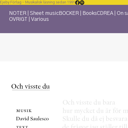
Ejeby Förlag – Musikalisk läsning sedan 1991
NOTER | Sheet music
BÖCKER | Books
CD
REA | On s
ÖVRIGT | Various