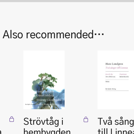
| Also recommended…
Strövtåg i
Två sång
a
hembygden
till Linne