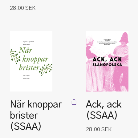
28.00
SEK
När knoppar
Ack, ack
brister
(SSAA)
(SSAA)
28.00
SEK