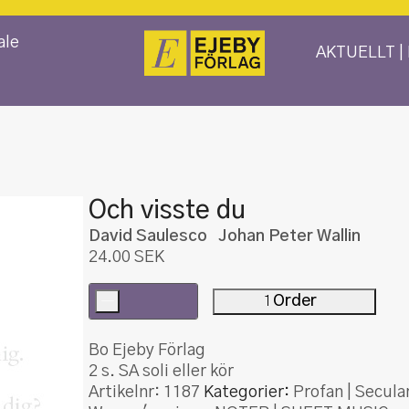
ale
AKTUELLT |
Och visste du
David Saulesco Johan Peter Wallin
24.00
SEK
-
Order
Och
visste
Bo Ejeby Förlag
du
2 s. SA soli eller kör
mängd
Artikelnr:
1187
Kategorier:
Profan | Secula