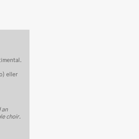
timental.
o) eller
d an
le choir.