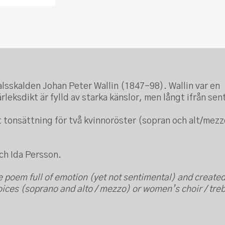
alsskalden Johan Peter Wallin (1847-98). Wallin var en
eksdikt är fylld av starka känslor, men långt ifrån sen
t tonsättning för två kvinnoröster (sopran och alt/mezz
ch Ida Persson.
e poem full of emotion (yet not sentimental) and create
ces (soprano and alto / mezzo) or women’s choir / treb