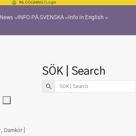
INLOGGNING | Login
 News
INFO PÅ SVENSKA
Info in English
SÖK | Search
+
r
,
Damkör |