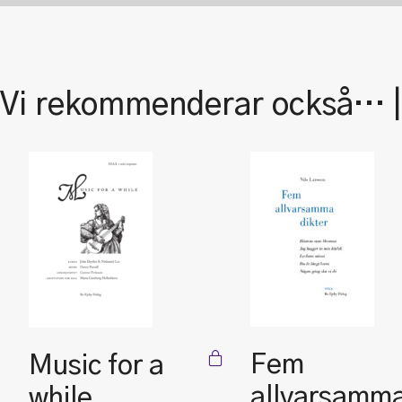
Vi rekommenderar också… 
Fem
Music for a
allvarsamm
while