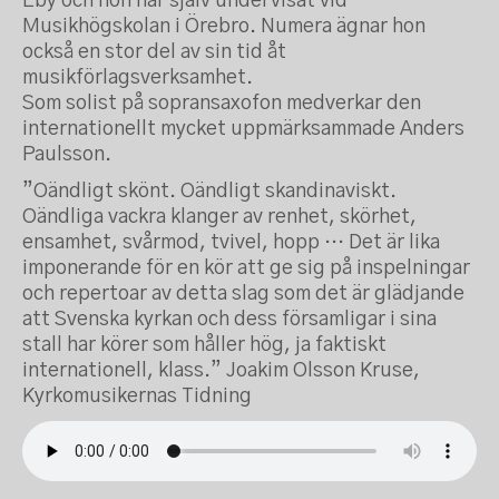
Eby och hon har själv undervisat vid
Musikhögskolan i Örebro. Numera ägnar hon
också en stor del av sin tid åt
musikförlagsverksamhet.
Som solist på sopransaxofon medverkar den
internationellt mycket uppmärksammade Anders
Paulsson.
”Oändligt skönt. Oändligt skandinaviskt.
Oändliga vackra klanger av renhet, skörhet,
ensamhet, svårmod, tvivel, hopp … Det är lika
imponerande för en kör att ge sig på inspelningar
och repertoar av detta slag som det är glädjande
att Svenska kyrkan och dess församligar i sina
stall har körer som håller hög, ja faktiskt
internationell, klass.” Joakim Olsson Kruse,
Kyrkomusikernas Tidning