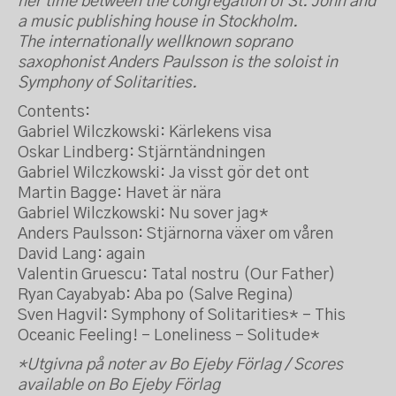
her time between the congregation of St. John and
a music publishing house in Stockholm.
The internationally wellknown soprano
saxophonist Anders Paulsson is the soloist in
Symphony of Solitarities.
Contents:
Gabriel Wilczkowski: Kärlekens visa
Oskar Lindberg: Stjärntändningen
Gabriel Wilczkowski: Ja visst gör det ont
Martin Bagge: Havet är nära
Gabriel Wilczkowski: Nu sover jag*
Anders Paulsson: Stjärnorna växer om våren
David Lang: again
Valentin Gruescu: Tatal nostru (Our Father)
Ryan Cayabyab: Aba po (Salve Regina)
Sven Hagvil: Symphony of Solitarities* – This
Oceanic Feeling! – Loneliness – Solitude*
*Utgivna på noter av Bo Ejeby Förlag / Scores
available on Bo Ejeby Förlag