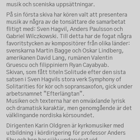
musik och sceniska uppsättningar.
På sin första skiva har kören valt att presentera
musik av några av de tonsättare de samarbetat
flitigt med: Sven Hagvil, Anders Paulsson och
Gabriel Wilczkowski. Till detta har de fogat några
favoritstycken av kompositörer från olika länder:
svenskarna Martin Bagge och Oskar Lindberg,
amerikanen David Lang, rumänen Valentin
Gruescu och filippiniern Ryan Cayabyab.
Skivan, som fått titeln Solitude efter den sista
satsen i Sven Hagvils stora verk Symphony of
Solitarities för kör och sopransaxofon, gick under
arbetsnamnet ”Efterlängtan”.
Musiken och texterna har en omväxlande lyrisk
och dramatisk karaktär, men genomgående är det
välklingande nordiska körsoundet.
Dirigenten Karin Oldgren är kyrkomusiker med
utbildning i kördirigering för professor Anders