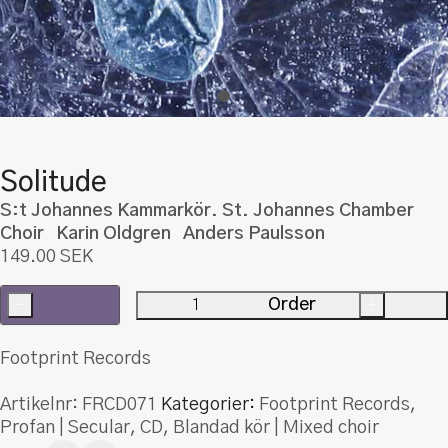
Solitude
S:t Johannes Kammarkör. St. Johannes Chamber
Choir Karin Oldgren Anders Paulsson
149.00
SEK
-
Order
+
Solitude
mängd
Footprint Records
Artikelnr:
FRCD071
Kategorier:
Footprint Records
,
Profan | Secular
,
CD
,
Blandad kör | Mixed choir