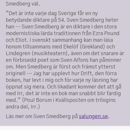
Smedberg väl.
”Det är inte varje dag Sverige får en ny
betydande diktare på 54. Sven Smedberg heter
han … Sven Smedberg är en diktare i den stora
modernistiska lärda traditionen från Ezra Pound
och Eliot. I svenskt sammanhang kan man läsa
honom tillsammans med Ekelöf (Grekland) och
Lindegren (musikteatern), även om det snarare är
en förbisedd poet som Sven Alfons han påminner
om. Men Smedberg är först och främst ytterst
originell … Jag har upplevt hur Drift, den förra
boken, har levt i mig och för varje ny läsning har
öppnat sig mera. Och likadant kommer det att gå
med Irr, det är inte en bok man snabbt blir färdig
med.” (Poul Borum i Kvällsposten om trilogins
andra del, Irr.)
Läs mer om Sven Smedberg på
salungen.se
.