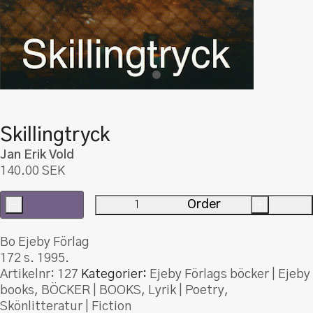
Skillingtryck
Jan Erik Vold
140.00
SEK
-
Order
+
Skillingtryck
mängd
Bo Ejeby Förlag
172 s. 1995.
Artikelnr:
127
Kategorier:
Ejeby Förlags böcker | Ejeby
books
,
BÖCKER | BOOKS
,
Lyrik | Poetry
,
Skönlitteratur | Fiction