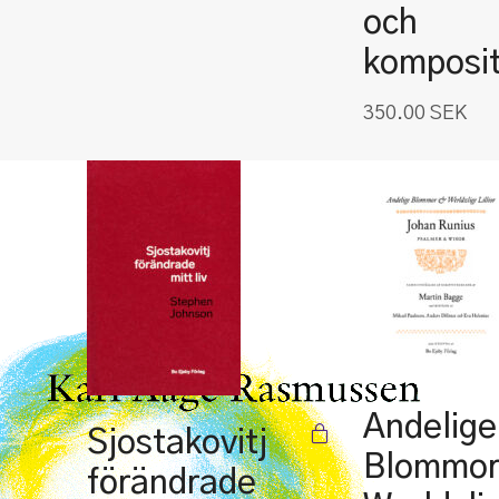
och
komposi
350.00
SEK
Andelige
Sjostakovitj
Blommor
förändrade