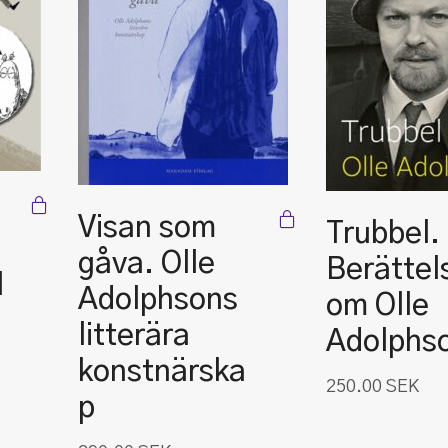
Visan som
Trubbel.
gåva. Olle
Berättel
l
Adolphsons
om Olle
litterära
Adolphs
konstnärska
250.00
SEK
p