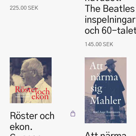
The Beatles
225.00
SEK
inspelningar
och 60-tale
145.00
SEK
Röster och
ekon.