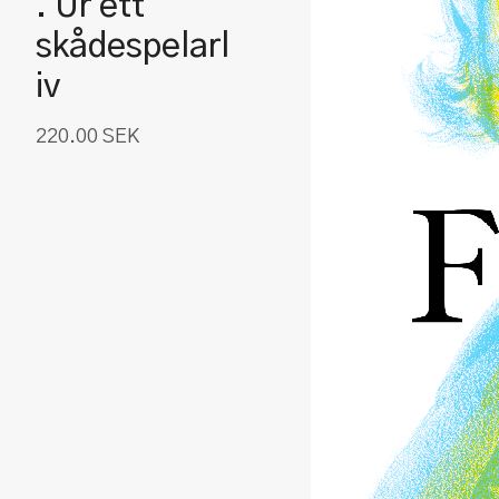
. Ur ett
skådespelarl
iv
220.00
SEK