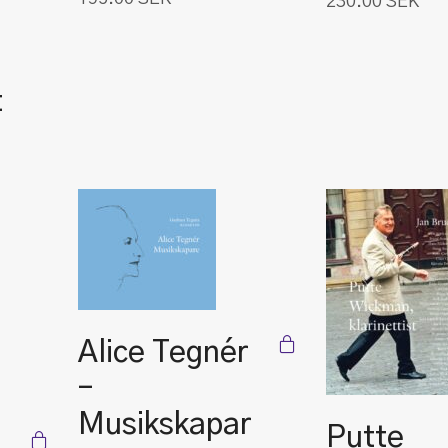
230.00
SEK
t
Alice Tegnér
–
Musikskapar
Putte