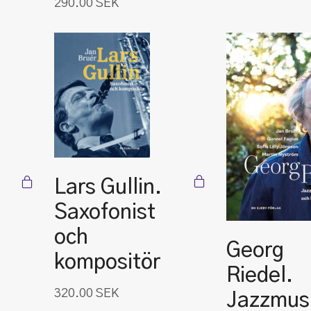
290.00
SEK
Lars Gullin.
Saxofonist
och
Georg
kompositör
Riedel.
320.00
SEK
Jazzmus