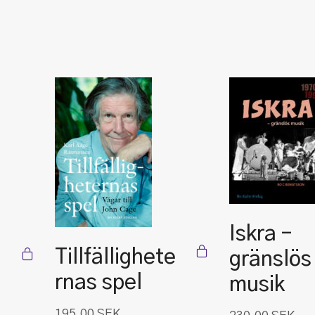
Iskra –
Tillfällighete
gränslös
rnas spel
musik
195.00
SEK