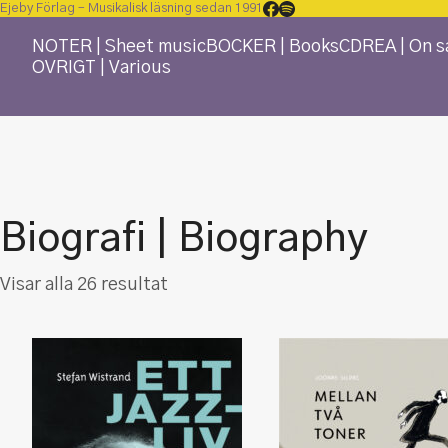
Ejeby Förlag – Musikalisk läsning sedan 1991
NOTER | Sheet music
BÖCKER | Books
CD
REA | On s
ÖVRIGT | Various
Biografi | Biography
Sortera
Visar alla 26 resultat
efter
senaste