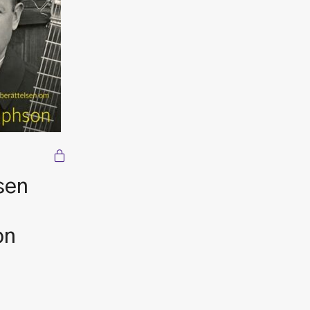
sen
on