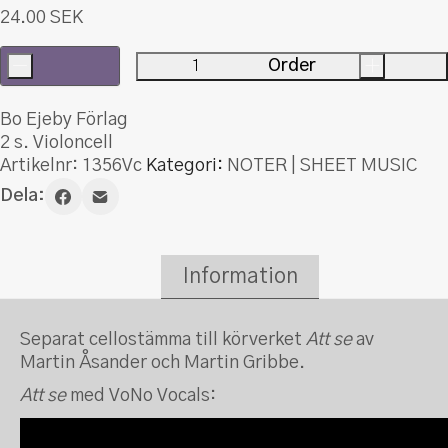
24.00
SEK
-
Order
+
Att
se.
Bo Ejeby Förlag
Violoncell
2 s. Violoncell
mängd
Artikelnr:
1356Vc
Kategori:
NOTER | SHEET MUSIC
Dela:
Information
Separat cellostämma till körverket
Att se
av
Martin Åsander och Martin Gribbe.
Att se
med VoNo Vocals: