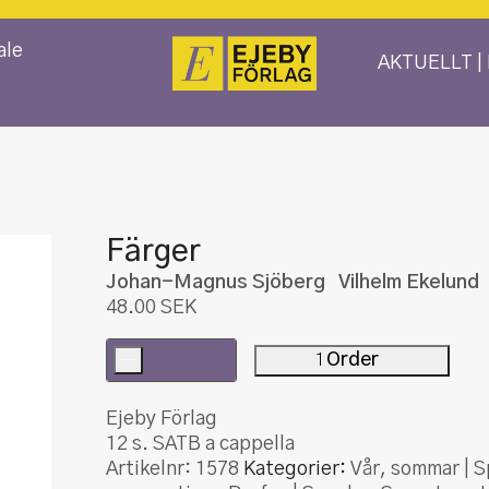
ale
AKTUELLT |
Färger
Johan-Magnus Sjöberg Vilhelm Ekel
48.00
SEK
-
Order
Färger
mängd
Ejeby Förlag
12 s. SATB a cappella
Artikelnr:
1578
Kategorier:
Vår, sommar | S