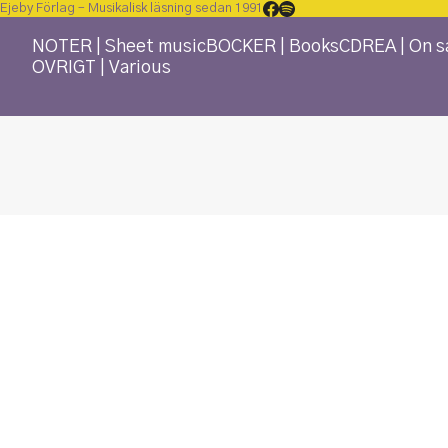
Ejeby Förlag – Musikalisk läsning sedan 1991
NOTER | Sheet music
BÖCKER | Books
CD
REA | On s
ÖVRIGT | Various