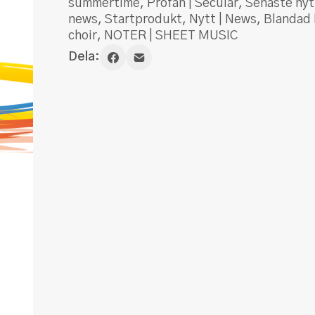
summertime
,
Profan | Secular
,
Senaste nyt
news
,
Startprodukt
,
Nytt | News
,
Blandad 
choir
,
NOTER | SHEET MUSIC
Dela: