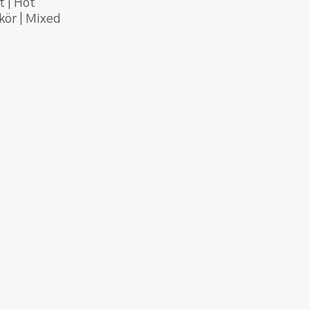
t | Hot
kör | Mixed