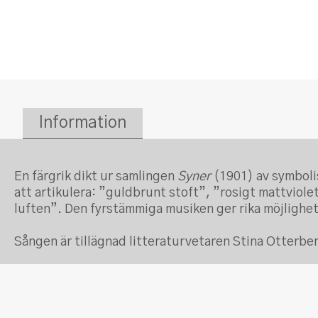
Information
En färgrik dikt ur samlingen
Syner
(1901) av symboli
att artikulera: ”guldbrunt stoft”, ”rosigt mattvio
luften”. Den fyrstämmiga musiken ger rika möjlighete
Sången är tillägnad litteraturvetaren Stina Otterber