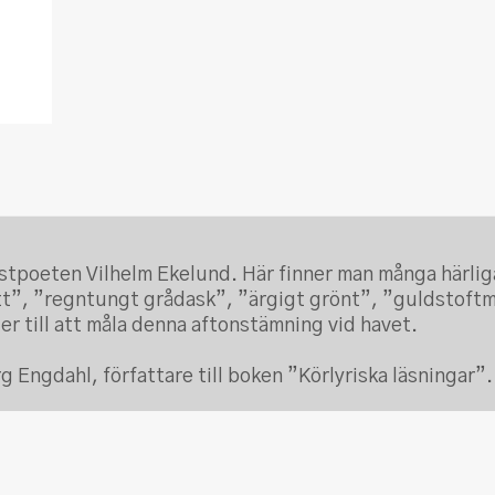
stpoeten Vilhelm Ekelund. Här finner man många härlig
lett”, ”regntungt grådask”, ”ärgigt grönt”, ”guldstoft
r till att måla denna aftonstämning vid havet.
g Engdahl, författare till boken ”Körlyriska läsningar”.