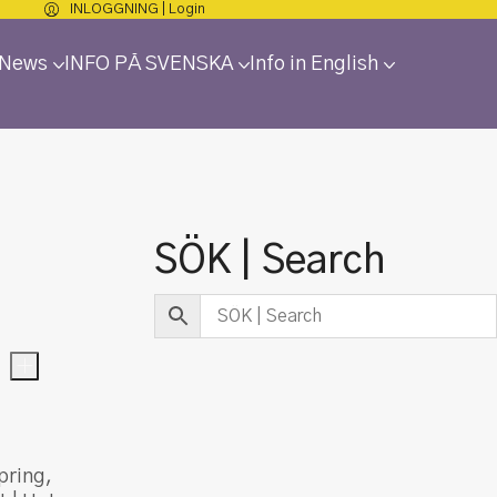
INLOGGNING | Login
 News
INFO PÅ SVENSKA
Info in English
SÖK | Search
und
+
pring,