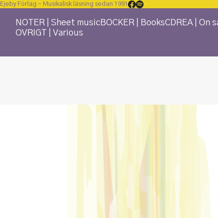
Ejeby Förlag – Musikalisk läsning sedan 1991
NOTER | Sheet music
BÖCKER | Books
CD
REA | On s
ÖVRIGT | Various