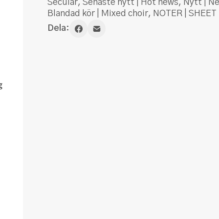
Secular
,
Senaste nytt | Hot news
,
Nytt | N
Blandad kör | Mixed choir
,
NOTER | SHEET
Dela: