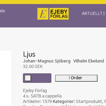
ale
AKTUELLT |
Ljus
Johan-Magnus Sjöberg Vilhelm Ekel
32.00
SEK
-
Order
Ljus
mängd
Ejeby Förlag
4 s. SATB a cappella
Artikelnr:
1579
Kategorier:
Startprodukt
,