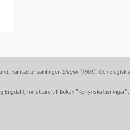
lund, hämtad ur samlingen
Elegier
(1903). Och elegisk ä
g Engdahl, författare till boken ”Körlyriska läsningar”.