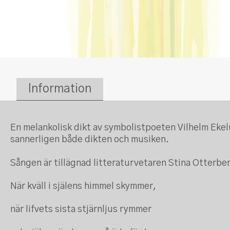
Information
En melankolisk dikt av symbolistpoeten Vilhelm Eke
sannerligen både dikten och musiken.
Sången är tillägnad litteraturvetaren Stina Otterber
När
kväll
i
själens
himmel
skymmer
,
när
lifvets
sista
stjärnljus
rymmer