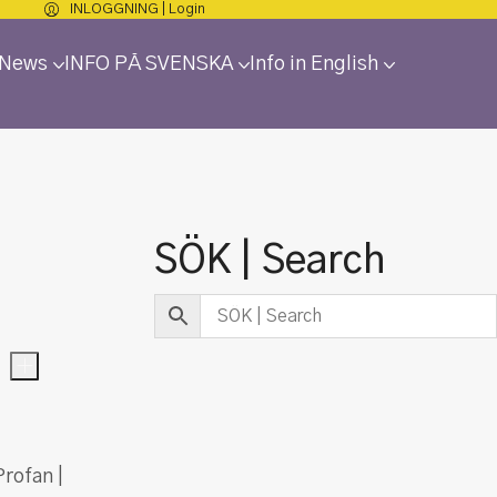
INLOGGNING | Login
 News
INFO PÅ SVENSKA
Info in English
SÖK | Search
und
+
Profan |