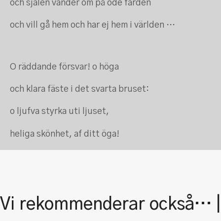
och
själen
vänder
om
på
öde
färden
och
vill
gå
hem
och
har
ej
hem
i
världen …
O
räddande
försvar!
o
höga
och
klara
fäste
i
det
svarta
bruset
:
o
ljufva
styrka
uti
ljuset
,
heliga
skönhet
,
af
ditt
öga
!
Vi rekommenderar också… 