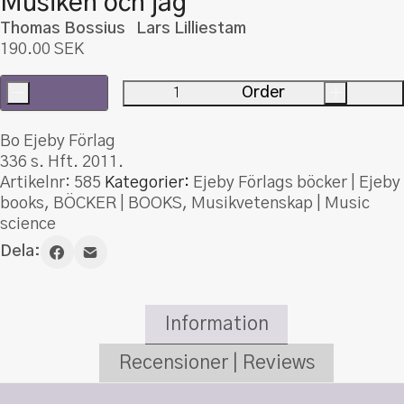
Musiken och jag
Thomas Bossius Lars Lilliestam
190.00
SEK
-
Order
+
Musiken
och
Bo Ejeby Förlag
jag
336 s. Hft. 2011.
mängd
Artikelnr:
585
Kategorier:
Ejeby Förlags böcker | Ejeby
books
,
BÖCKER | BOOKS
,
Musikvetenskap | Music
science
Dela:
Information
Recensioner | Reviews