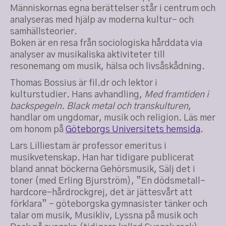
Människornas egna berättelser står i centrum och
analyseras med hjälp av moderna kultur- och
samhällsteorier.
Boken är en resa från sociologiska hårddata via
analyser av musikaliska aktiviteter till
resonemang om musik, hälsa och livsåskådning.
Thomas Bossius är fil.dr och lektor i
kulturstudier. Hans avhandling,
Med framtiden i
backspegeln. Black metal och transkulturen
,
handlar om ungdomar, musik och religion. Läs mer
om honom på
Göteborgs Universitets hemsida
.
Lars Lilliestam är professor emeritus i
musikvetenskap. Han har tidigare publicerat
bland annat böckerna Gehörsmusik, Sälj det i
toner (med Erling Bjurström), ”En dödsmetall-
hardcore-hårdrockgrej, det är jättesvårt att
förklara” – göteborgska gymnasister tänker och
talar om musik, Musikliv, Lyssna på musik och