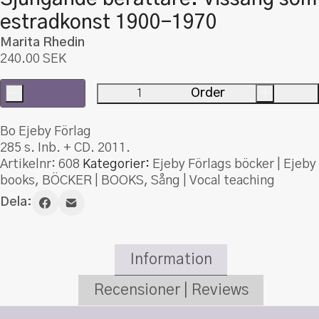
estradkonst 1900-1970
Marita Rhedin
240.00
SEK
-
Order
+
Sjungande
berättare.
Bo Ejeby Förlag
Vissång
285 s. Inb. + CD. 2011.
som
Artikelnr:
608
Kategorier:
Ejeby Förlags böcker | Ejeby
estradkonst
books
,
BÖCKER | BOOKS
,
Sång | Vocal teaching
1900-
Dela:
1970
mängd
Information
Recensioner | Reviews