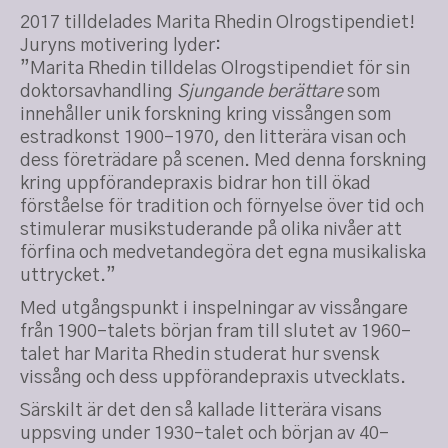
2017 tilldelades Marita Rhedin Olrogstipendiet!
Juryns motivering lyder:
”Marita Rhedin tilldelas Olrogstipendiet för sin
doktorsavhandling
Sjungande berättare
som
innehåller unik forskning kring vissången som
estradkonst 1900-1970, den litterära visan och
dess företrädare på scenen. Med denna forskning
kring uppförandepraxis bidrar hon till ökad
förståelse för tradition och förnyelse över tid och
stimulerar musikstuderande på olika nivåer att
förfina och medvetandegöra det egna musikaliska
uttrycket.”
Med utgångspunkt i inspelningar av vissångare
från 1900-talets början fram till slutet av 1960-
talet har Marita Rhedin studerat hur svensk
vissång och dess uppförandepraxis utvecklats.
Särskilt är det den så kallade litterära visans
uppsving under 1930-talet och början av 40-