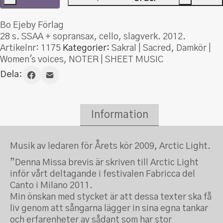
Missa
brevis
Bo Ejeby Förlag
mängd
28 s. SSAA + sopransax, cello, slagverk. 2012.
Artikelnr:
1175
Kategorier:
Sakral | Sacred
,
Damkör |
Women's voices
,
NOTER | SHEET MUSIC
Dela:
Information
Musik av ledaren för Årets kör 2009, Arctic Light.
”Denna Missa brevis är skriven till Arctic Light
inför vårt deltagande i festivalen Fabricca del
Canto i Milano 2011.
Min önskan med stycket är att dessa texter ska få
liv genom att sångarna lägger in sina egna tankar
och erfarenheter av sådant som har stor