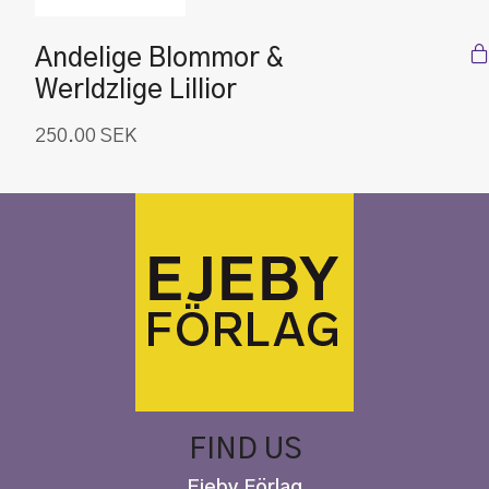
Andelige Blommor &
Werldzlige Lillior
250.00
SEK
FIND US
Ejeby Förlag