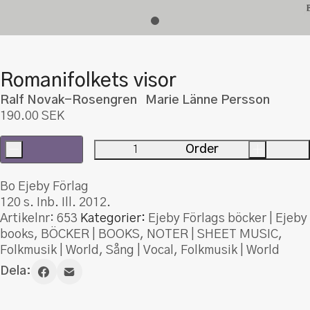
Romanifolkets visor
Ralf Novak-Rosengren Marie Länne Persson
190.00
SEK
-
Order
+
Romanifolkets
visor
Bo Ejeby Förlag
mängd
120 s. Inb. Ill. 2012.
Artikelnr:
653
Kategorier:
Ejeby Förlags böcker | Ejeby
books
,
BÖCKER | BOOKS
,
NOTER | SHEET MUSIC
,
Folkmusik | World
,
Sång | Vocal
,
Folkmusik | World
Dela: